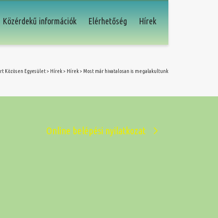
Közérdekű információk
Elérhetőség
Hírek
rt Közösen Egyesület
>
Hírek
>
Hírek
>
Most már hivatalosan is megalakultunk
Online belépési nyilatkozat