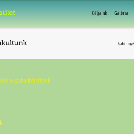
sület
Céljaink
Galéria
akultunk
Szabóhegyé
ssel a szabadtéri tüzek
k!