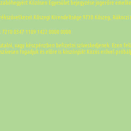
Szabóhegyért Közösen Egyesület bejegyzése jogerőre emelke
rékszövetkezet Kőszegi Kirendeltsége 9730 Kőszeg, Rákoczi
 7210 0347 1109 1422 0000 0000
 utalni, vagy készpénzben befizetni szíveskedjenek. Ezen fe
zívesen fogadjuk és előre is köszönjük! Közös erővel próbá