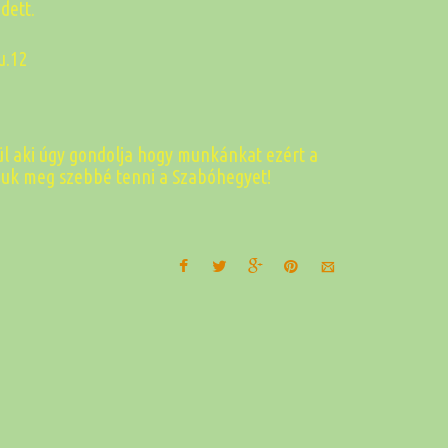
dett.
 u.12
lül aki úgy gondolja hogy munkánkat ezért a
ljuk meg szebbé tenni a Szabóhegyet!