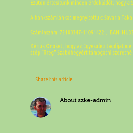
Ezúton értesítünk minden érdeklődőt, hogy a 
A bankszámlánkat megnyitottuk:
Savaria Taka
Számlaszám: 72100347-11091422 , IBAN: HU33
Kérjük Önöket, hogy az Egyesületi tagdíjat ide
szép “öreg” Szabóhegyért támogatni szeretné s
Share this article:
About
szke-admin