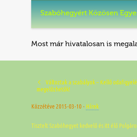
Szabóhegyért Közösen Egye
Most már hivatalosan is megal
Változtak a szabályok – Kellő odafigyelé
megelőzhetők!
Közzétéve
2015-03-10
-
Hírek
Tisztelt Szabóhegyet kedvelő és itt élő Polgáro