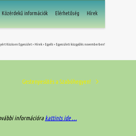
Közérdekű információk
Elérhetőség
Hírek
yért Közösen Egyesület
>
Hírek
>
Egyéb
>
Egyesületi közgyűlés novemberben!
Gestenyesütés a Szabóhegyen!
ovábbi információra
kattints ide …