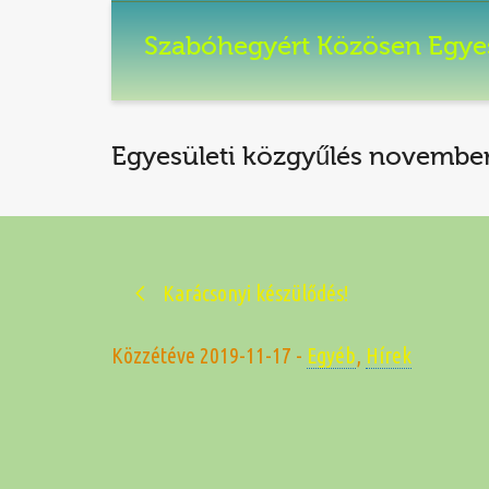
Szabóhegyért Közösen Egye
Egyesületi közgyűlés novembe
Karácsonyi készülődés!
Közzétéve
2019-11-17
-
Egyéb
,
Hírek