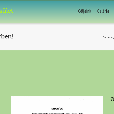
sület
Céljaink
Galéria
rben!
Szabóheg
T