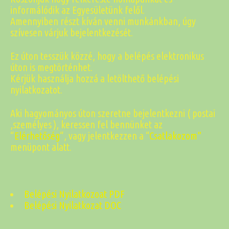
informálódik az Egyesületünk felől.
Amennyiben részt kíván venni munkánkban, úgy
szívesen várjuk bejelentkezését.
Ez úton tesszük közzé, hogy a belépés elektronikus
úton is megtörténhet.
Kérjük használja hozzá a letölthető belépési
nyilatkozatot.
Aki hagyományos úton szeretne bejelentkezni ( postai
,személyes ), keressen fel bennünket az
“
Elérhetőség
“, vagy jelentkezzen a “
Csatlakozom”
menüpont alatt.
Belépési Nyilatkozoat PDF
Belépési Nyilatkozat DOC