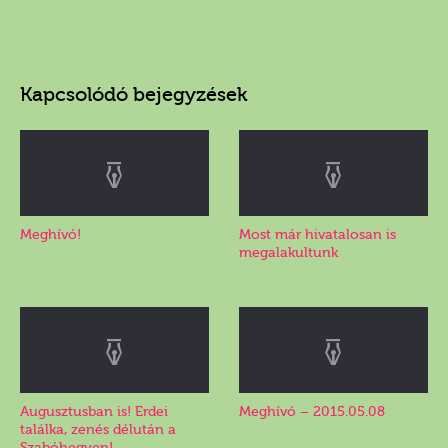
Kapcsolódó bejegyzések
Meghívó!
Most már hivatalosan is
megalakultunk
Augusztusban is! Erdei
Meghívó – 2015.05.08
találka, zenés délután a
Szabóhegyen!