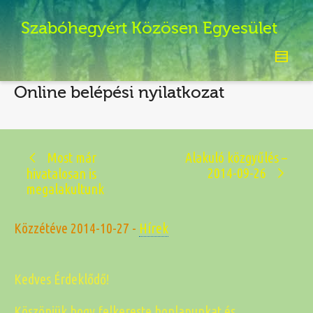
Szabóhegyért Közösen Egyesület
Online belépési nyilatkozat
Most már
Alakuló közgyűlés –
2014-09-26
hivatalosan is
megalakultunk
Közzétéve
2014-10-27
-
Hírek
Kedves Érdeklődő!
Köszönjük hogy felkereste honlapunkat és